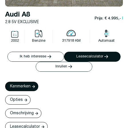
Audi A8
Prijs: € 4.995,-
l
2.8 5V EXCLUSIVE
2002
Benzine
317918 KM
Automaat
Ik heb interesse
Leasecalculator
Inruilen
Kenmerken
Opties
Omschrijving
Leasecalculator