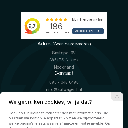
Adres
(Geen bezoekadres)
Smitspol 9V
3861RS Nijkerk
Nederland
Contact
085 - 048 0480
info@autoagent.nl
KVK: 77392078
We gebruiken cookies, wil je dat?
Openingstijden
Cookies zijn kleine tekstbestanden met informatie erin. Die
Ma-Vr
09:00 - 19:00
plaatsen we kort op je apparaat. Zo zien we bijvoorbeeld
Za
10:00 - 17:00
welke pagina’s je zag, waar je afhaakte en wat je invulde. Op