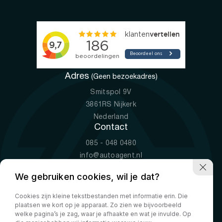
Adres
(Geen bezoekadres)
Smitspol 9V
3861RS Nijkerk
Nederland
Contact
085 - 048 0480
info@autoagent.nl
KVK: 77392078
We gebruiken cookies, wil je dat?
Openingstijden
Cookies zijn kleine tekstbestanden met informatie erin. Die
Ma-Vr
09:00 - 19:00
plaatsen we kort op je apparaat. Zo zien we bijvoorbeeld
Za
10:00 - 17:00
welke pagina’s je zag, waar je afhaakte en wat je invulde. Op