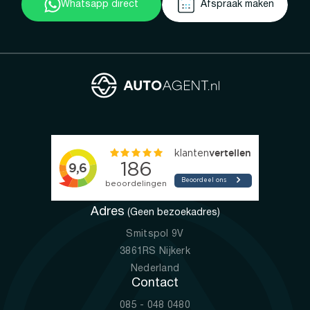
Whatsapp direct
Afspraak maken
Adres
(Geen bezoekadres)
Smitspol 9V
3861RS Nijkerk
Nederland
Contact
085 - 048 0480