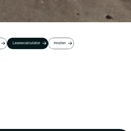
Leasecalculator
Inruilen