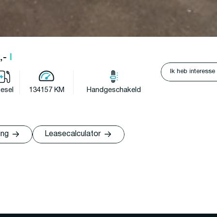
1,-
l
Ik heb interesse
iesel
134157 KM
Handgeschakeld
ing
Leasecalculator