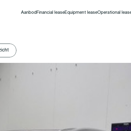
Aanbod
Financial lease
Equipment lease
Operational leas
zicht