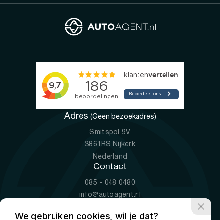
Adres
(Geen bezoekadres)
Smitspol 9V
3861RS Nijkerk
Nederland
Contact
085 - 048 0480
info@autoagent.nl
KVK: 77392078
We gebruiken cookies, wil je dat?