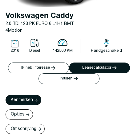
Volkswagen Caddy
2.0 TDI 123 PK EURO 6 L1H1 BMT
4Motion
2016
Diesel
142563 KM
Handgeschakeld
Ik heb interesse
Leasecalculator
Inruilen
Kenmerken
Opties
Omschrijving