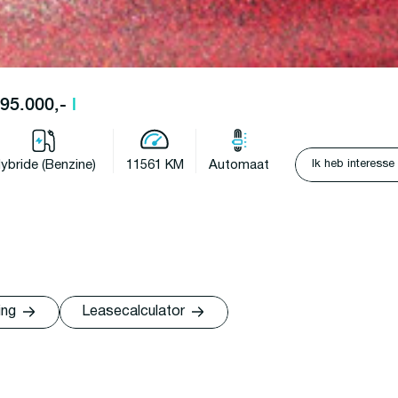
 395.000,-
l
Ik heb interesse
ybride (Benzine)
11561 KM
Automaat
ing
Leasecalculator