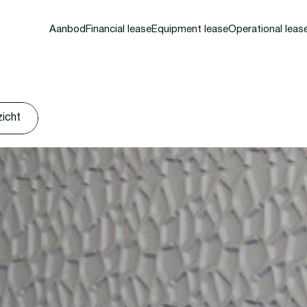
Aanbod
Financial lease
Equipment lease
Operational leas
zicht