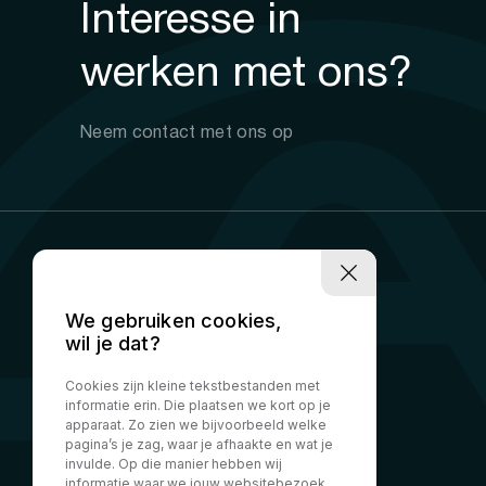
Interesse in
werken met ons?
Neem contact met ons op
We gebruiken cookies,
wil je dat?
Cookies zijn kleine tekstbestanden met
informatie erin. Die plaatsen we kort op je
apparaat. Zo zien we bijvoorbeeld welke
pagina’s je zag, waar je afhaakte en wat je
invulde. Op die manier hebben wij
informatie waar we jouw websitebezoek