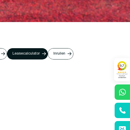
Leasecalculator
Inruilen