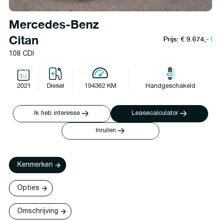
Mercedes-Benz
Citan
Prijs: € 9.674,-
l
108 CDI
2021
Diesel
194362 KM
Handgeschakeld
Ik heb interesse
Leasecalculator
Inruilen
Kenmerken
Opties
Omschrijving