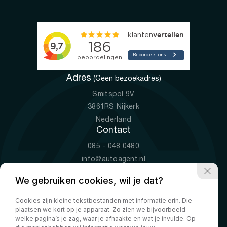
Adres
(Geen bezoekadres)
Smitspol 9V
3861RS Nijkerk
Nederland
Contact
085 - 048 0480
info@autoagent.nl
KVK: 77392078
We gebruiken cookies, wil je dat?
Openingstijden
Cookies zijn kleine tekstbestanden met informatie erin. Die
Ma-Vr
09:00 - 19:00
plaatsen we kort op je apparaat. Zo zien we bijvoorbeeld
Za
10:00 - 17:00
welke pagina’s je zag, waar je afhaakte en wat je invulde. Op