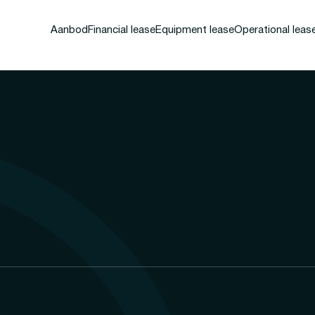
Aanbod
Financial lease
Equipment lease
Operational leas