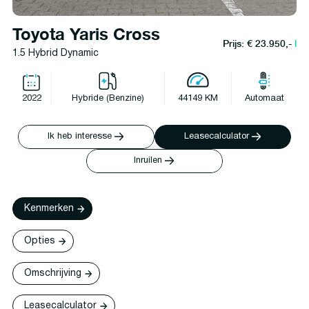
Toyota Yaris Cross
Prijs: € 23.950,-
l
1.5 Hybrid Dynamic
2022
Hybride (Benzine)
44149 KM
Automaat
Ik heb interesse
Leasecalculator
Inruilen
Kenmerken
Opties
Omschrijving
Leasecalculator