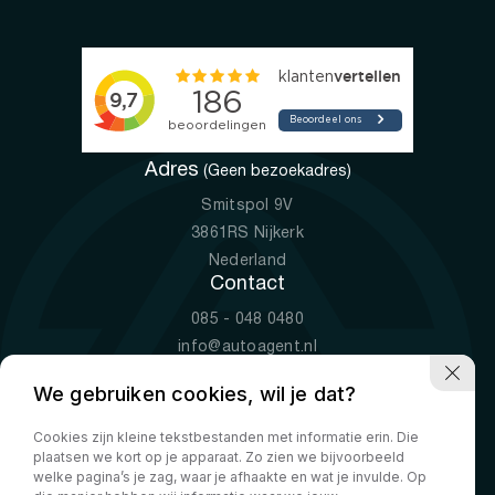
Adres
(Geen bezoekadres)
Smitspol 9V
3861RS Nijkerk
Nederland
Contact
085 - 048 0480
info@autoagent.nl
KVK: 77392078
We gebruiken cookies, wil je dat?
Openingstijden
Cookies zijn kleine tekstbestanden met informatie erin. Die
Ma-Vr
09:00 - 19:00
plaatsen we kort op je apparaat. Zo zien we bijvoorbeeld
Za
10:00 - 17:00
welke pagina’s je zag, waar je afhaakte en wat je invulde. Op