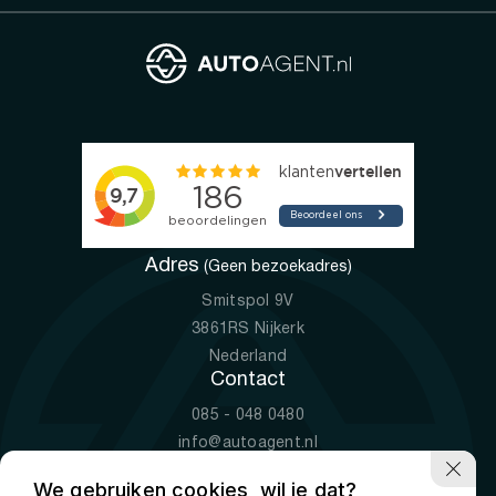
Adres
(Geen bezoekadres)
Smitspol 9V
3861RS Nijkerk
Nederland
Contact
085 - 048 0480
info@autoagent.nl
KVK: 77392078
We gebruiken cookies, wil je dat?