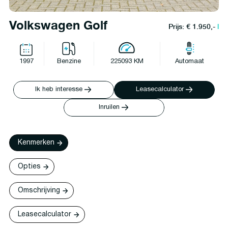
Volkswagen Golf
Prijs: € 1.950,-
l
1997
Benzine
225093 KM
Automaat
Ik heb interesse
Leasecalculator
Inruilen
Kenmerken
Opties
Omschrijving
Leasecalculator