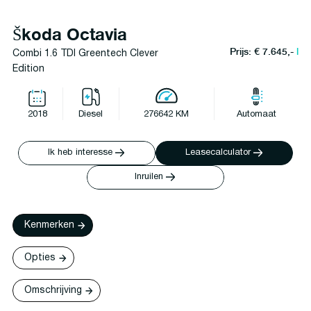
Škoda Octavia
Prijs: € 7.645,-
l
Combi 1.6 TDI Greentech Clever
Edition
2018
Diesel
276642 KM
Automaat
Ik heb interesse
Leasecalculator
Inruilen
Kenmerken
Opties
Omschrijving