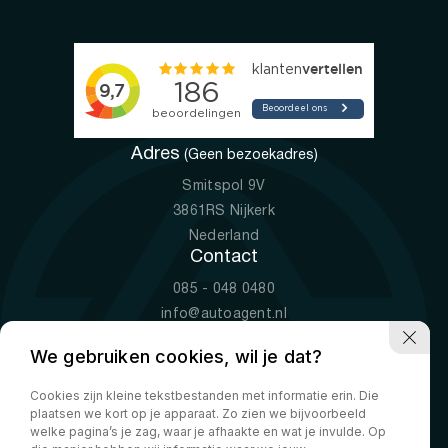
Adres
(Geen bezoekadres)
Smitspol 9V
3861RS Nijkerk
Nederland
Contact
085 - 048 0480
info@autoagent.nl
KVK: 77392078
We gebruiken cookies, wil je dat?
Openingstijden
Cookies zijn kleine tekstbestanden met informatie erin. Die
Ma-Vr
09:00 - 19:00
plaatsen we kort op je apparaat. Zo zien we bijvoorbeeld
Za
10:00 - 17:00
welke pagina’s je zag, waar je afhaakte en wat je invulde. Op