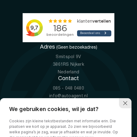
Adres
(Geen bezoekadres)
Smitspol 9V
3861RS Nijkerk
Nederland
Contact
085 - 048 0480
info@autoagent.nl
KVK: 77392078
We gebruiken cookies, wil je dat?
Openingstijden
Cookies zijn kleine tekstbestanden met informatie erin. Die
Ma-Vr
09:00 - 19:00
plaatsen we kort op je apparaat. Zo zien we bijvoorbeeld
Za
10:00 - 17:00
welke pagina’s je zag, waar je afhaakte en wat je invulde. Op