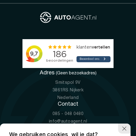
Adres
(Geen bezoekadres)
Smitspol 9V
3861RS Nijkerk
Nederland
Contact
085 - 048 0480
info@autoagent.nl
KVK: 77392078
We gebruiken cookies, wil je dat?