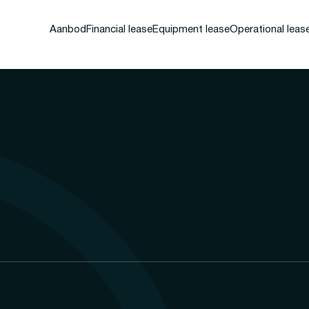
Aanbod
Financial lease
Equipment lease
Operational leas