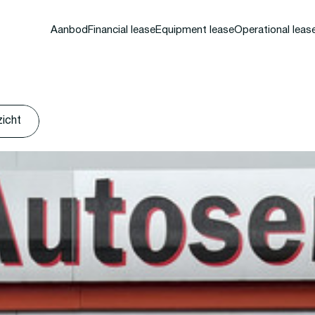
Aanbod
Financial lease
Equipment lease
Operational leas
zicht