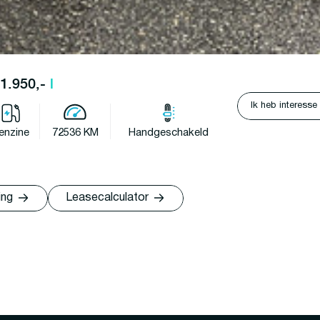
11.950,-
l
Ik heb interesse
enzine
72536 KM
Handgeschakeld
ing
Leasecalculator