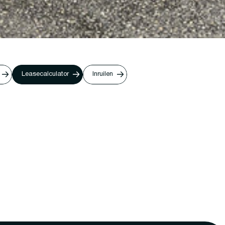
Leasecalculator
Inruilen