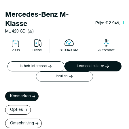
Mercedes-Benz M-
Klasse
Prijs: € 2.945,-
l
ML 420 CDI (⚠️)
2008
Diesel
310049 KM
Automaat
Ik heb interesse
Leasecalculator
Inruilen
Kenmerken
Opties
Omschrijving