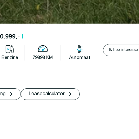
60.999,-
l
Ik heb interesse
Benzine
79898 KM
Automaat
ing
Leasecalculator