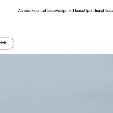
Aanbod
Financial lease
Equipment lease
Operational leas
zicht