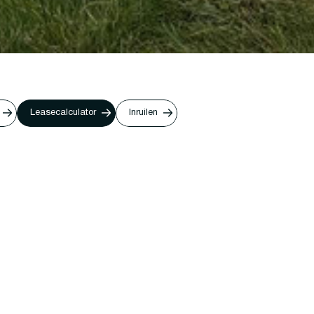
Leasecalculator
Inruilen