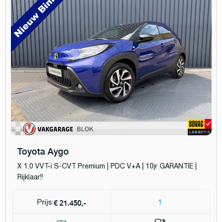
Toyota Aygo
X 1.0 VVT-i S-CVT Premium | PDC V+A | 10jr GARANTIE |
Rijklaar!!
€ 21.450,-
Prijs:
1