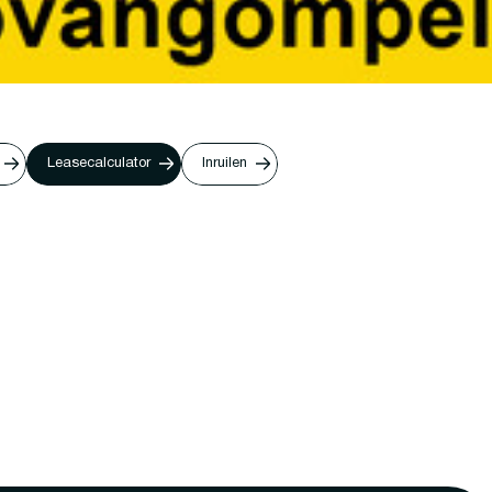
Leasecalculator
Inruilen