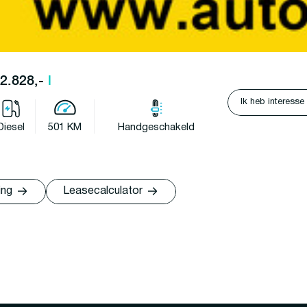
42.828,-
l
Ik heb interesse
Diesel
501 KM
Handgeschakeld
ing
Leasecalculator