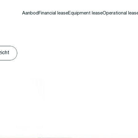
Aanbod
Financial lease
Equipment lease
Operational leas
zicht