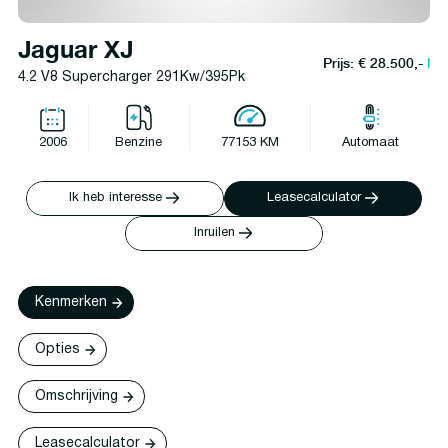
Jaguar XJ
Prijs: € 28.500,-
l
4.2 V8 Supercharger 291Kw/395Pk
2006
Benzine
77153 KM
Automaat
Ik heb interesse
Leasecalculator
Inruilen
Kenmerken
Opties
Omschrijving
Leasecalculator