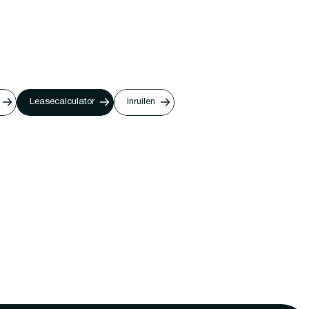
Leasecalculator
Inruilen