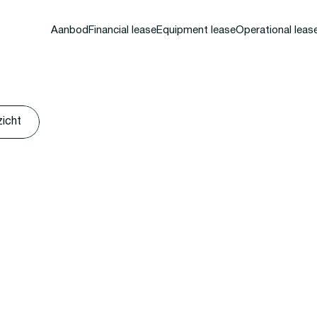
Aanbod
Financial lease
Equipment lease
Operational leas
zicht