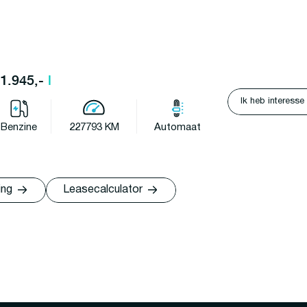
11.945,-
l
Ik heb interesse
Benzine
227793 KM
Automaat
ing
Leasecalculator