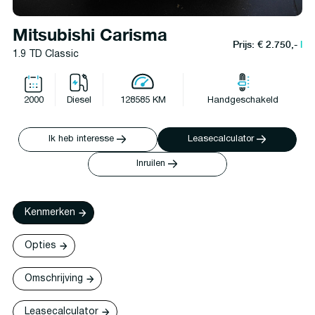
Mitsubishi Carisma
Prijs: € 2.750,-
l
1.9 TD Classic
2000
Diesel
128585 KM
Handgeschakeld
Ik heb interesse
Leasecalculator
Inruilen
Kenmerken
Opties
Omschrijving
Leasecalculator