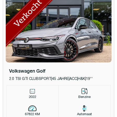
Volkswagen Golf
2.0 TSI GTI CLUBSPORT|45 JAHRE|ACC|H&K|19''
2022
Benzine
67822 KM
Automaat