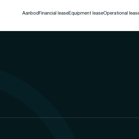
Aanbod
Financial lease
Equipment lease
Operational leas