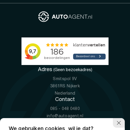
Adres
(Geen bezoekadres)
Smitspol 9V
3861RS Nijkerk
Nederland
Contact
085 - 048 0480
info@autoagent.nl
KVK: 77392078
We gebruiken cookies, wil je dat?