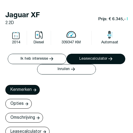
Jaguar XF
Prijs: € 6.345,-
l
2.2D
2014
Diesel
339347 KM
Automaat
Ik heb interesse
Leasecalculator
Inruilen
Kenmerken
Opties
Omschrijving
Leasecalculator