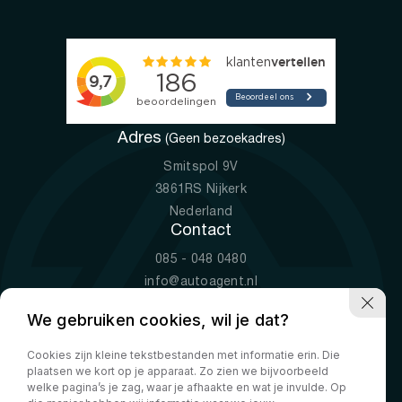
Adres
(Geen bezoekadres)
Smitspol 9V
3861RS Nijkerk
Nederland
Contact
085 - 048 0480
info@autoagent.nl
KVK: 77392078
We gebruiken cookies, wil je dat?
Openingstijden
Cookies zijn kleine tekstbestanden met informatie erin. Die
Ma-Vr
09:00 - 19:00
plaatsen we kort op je apparaat. Zo zien we bijvoorbeeld
Za
10:00 - 17:00
welke pagina’s je zag, waar je afhaakte en wat je invulde. Op