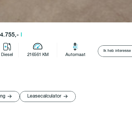
14.755,-
l
Ik heb interesse
Diesel
216561 KM
Automaat
ing
Leasecalculator