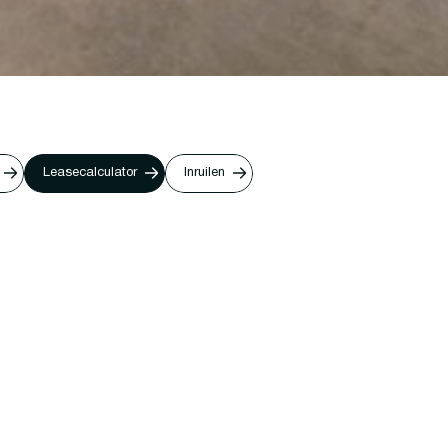
Leasecalculator
Inruilen