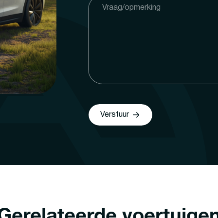
Verstuur
Gerelateerde voertuige