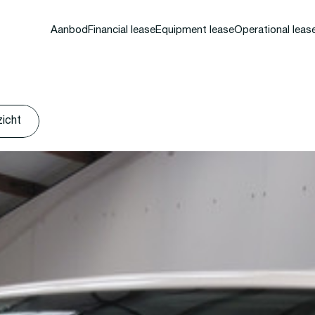
Aanbod
Financial lease
Equipment lease
Operational leas
zicht