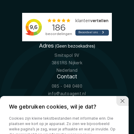
Adres
(Geen bezoekadres)
Smitspol 9V
3861RS Nijkerk
Nederland
Contact
085 - 048 0480
info@autoagent.nl
KVK: 77392078
We gebruiken cookies, wil je dat?
Openingstijden
Cookies zijn kleine tekstbestanden met informatie erin. Die
Ma-Vr
09:00 - 19:00
plaatsen we kort op je apparaat. Zo zien we bijvoorbeeld
Za
10:00 - 17:00
welke pagina’s je zag, waar je afhaakte en wat je invulde. Op