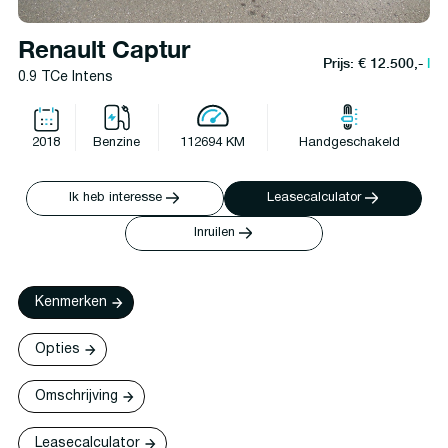
Renault Captur
Prijs: € 12.500,-
l
0.9 TCe Intens
2018
Benzine
112694 KM
Handgeschakeld
Ik heb interesse
Leasecalculator
Inruilen
Kenmerken
Opties
Omschrijving
Leasecalculator