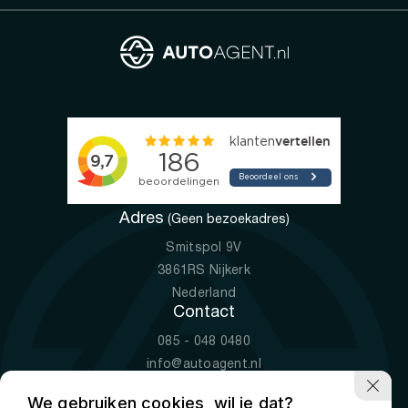
Adres
(Geen bezoekadres)
Smitspol 9V
3861RS Nijkerk
Nederland
Contact
085 - 048 0480
info@autoagent.nl
KVK: 77392078
We gebruiken cookies, wil je dat?