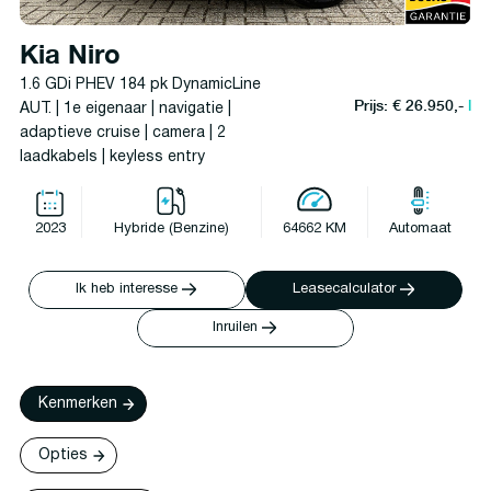
Kia Niro
1.6 GDi PHEV 184 pk DynamicLine
Prijs: € 26.950,-
l
AUT. | 1e eigenaar | navigatie |
adaptieve cruise | camera | 2
laadkabels | keyless entry
2023
Hybride (Benzine)
64662 KM
Automaat
Ik heb interesse
Leasecalculator
Inruilen
Kenmerken
Opties