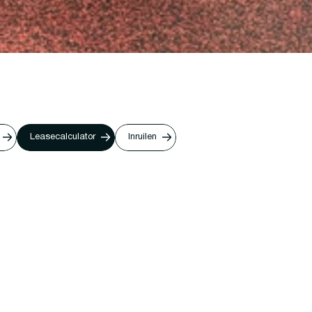
Leasecalculator
Inruilen