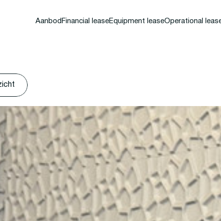
Aanbod
Financial lease
Equipment lease
Operational leas
zicht