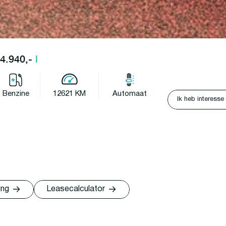
34.940,-
l
Benzine
12621 KM
Automaat
Ik heb interesse
ing
Leasecalculator