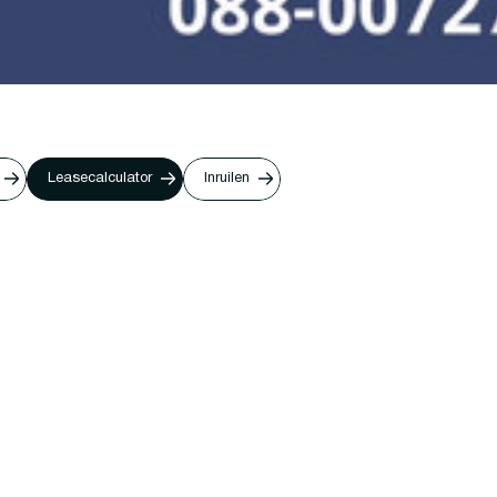
Leasecalculator
Inruilen