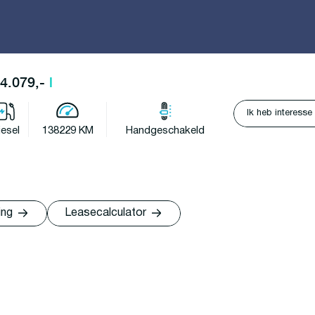
24.079,-
l
Ik heb interesse
iesel
138229 KM
Handgeschakeld
ing
Leasecalculator