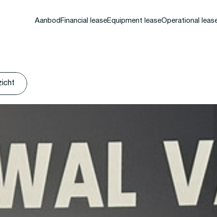
Aanbod
Financial lease
Equipment lease
Operational leas
zicht