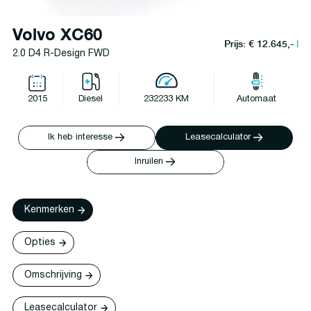
Volvo XC60
Prijs: € 12.645,-
l
2.0 D4 R-Design FWD
2015
Diesel
232233 KM
Automaat
Ik heb interesse
Leasecalculator
Inruilen
Kenmerken
Opties
Omschrijving
Leasecalculator