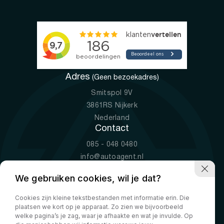
Adres
(Geen bezoekadres)
Smitspol 9V
3861RS Nijkerk
Nederland
Contact
085 - 048 0480
info@autoagent.nl
KVK: 77392078
We gebruiken cookies, wil je dat?
Openingstijden
Cookies zijn kleine tekstbestanden met informatie erin. Die
Ma-Vr
09:00 - 19:00
plaatsen we kort op je apparaat. Zo zien we bijvoorbeeld
Za
10:00 - 17:00
welke pagina’s je zag, waar je afhaakte en wat je invulde. Op