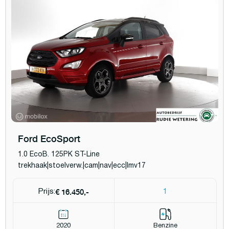
Ford EcoSport
1.0 EcoB. 125PK ST-Line
trekhaak|stoelverw.|cam|nav|ecc|lmv17
€ 16.450,-
Prijs:
1
2020
Benzine