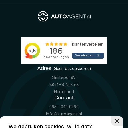
Adres
(Geen bezoekadres)
Smitspol 9V
3861RS Nijkerk
Nederland
Contact
085 - 048 0480
info@autoagent.nl
KVK: 77392078
We gebruiken cookies, wil je dat?