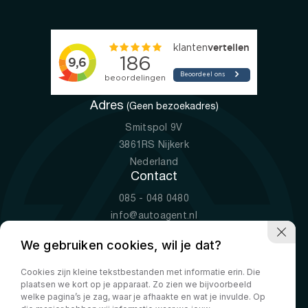
Adres
(Geen bezoekadres)
Smitspol 9V
3861RS Nijkerk
Nederland
Contact
085 - 048 0480
info@autoagent.nl
KVK: 77392078
We gebruiken cookies, wil je dat?
Openingstijden
Cookies zijn kleine tekstbestanden met informatie erin. Die
Ma-Vr
09:00 - 19:00
plaatsen we kort op je apparaat. Zo zien we bijvoorbeeld
Za
10:00 - 17:00
welke pagina’s je zag, waar je afhaakte en wat je invulde. Op