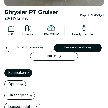
Chrysler PT Cruiser
Prijs: € 1.950,-
l
2.0-16V Limited
2003
Benzine
194823 KM
Handgeschakeld
Ik heb interesse
Leasecalculator
Inruilen
Kenmerken
Opties
Omschrijving
Leasecalculator