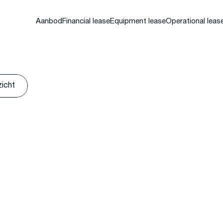
Aanbod
Financial lease
Equipment lease
Operational leas
zicht