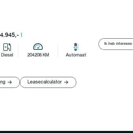
34.945,-
l
Ik heb interesse
Diesel
204208 KM
Automaat
ing
Leasecalculator