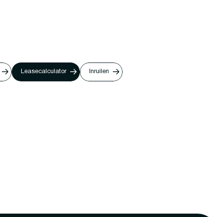
Leasecalculator
Inruilen