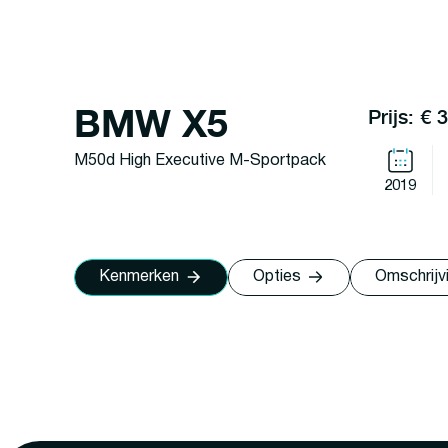
BMW X5
Prijs: € 
M50d High Executive M-Sportpack
2019
Kenmerken
Opties
Omschrijv