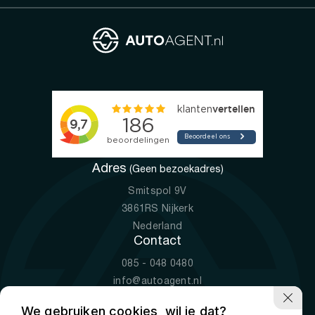
Adres
(Geen bezoekadres)
Smitspol 9V
3861RS Nijkerk
Nederland
Contact
085 - 048 0480
info@autoagent.nl
KVK: 77392078
We gebruiken cookies, wil je dat?