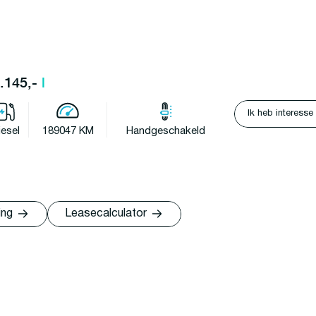
5.145,-
l
Ik heb interesse
iesel
189047 KM
Handgeschakeld
ing
Leasecalculator