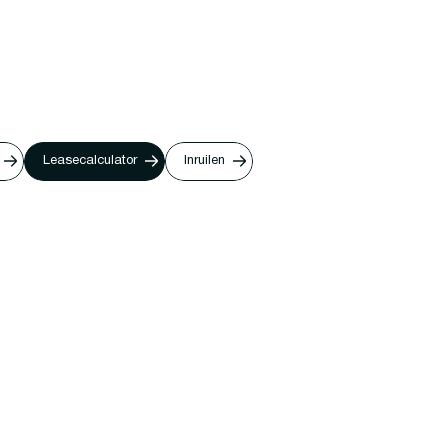
Leasecalculator
Inruilen