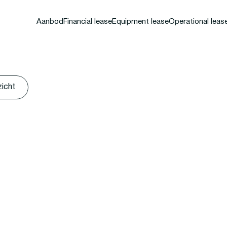
Aanbod
Financial lease
Equipment lease
Operational leas
zicht