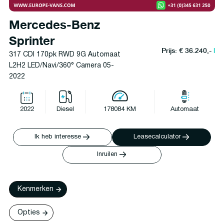
Mercedes-Benz
Sprinter
Prijs: € 36.240,-
l
317 CDI 170pk RWD 9G Automaat
L2H2 LED/Navi/360° Camera 05-
2022
2022
Diesel
178084 KM
Automaat
Ik heb interesse
Leasecalculator
Inruilen
Kenmerken
Opties