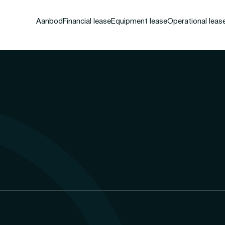
Aanbod
Financial lease
Equipment lease
Operational leas