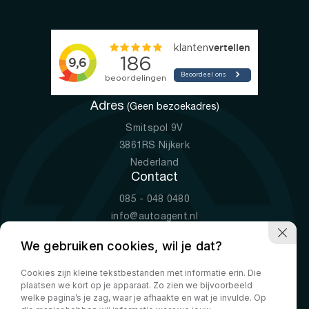
Adres
(Geen bezoekadres)
Smitspol 9V
3861RS Nijkerk
Nederland
Contact
085 - 048 0480
info@autoagent.nl
KVK: 77392078
We gebruiken cookies, wil je dat?
Openingstijden
Cookies zijn kleine tekstbestanden met informatie erin. Die
Ma-Vr
09:00 - 19:00
plaatsen we kort op je apparaat. Zo zien we bijvoorbeeld
Za
10:00 - 17:00
welke pagina’s je zag, waar je afhaakte en wat je invulde. Op