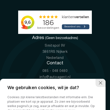
Adres
(Geen bezoekadres)
Smitspol 9V
3861RS Nijkerk
Nederland
Contact
085 - 048 0480
info@autoagent.nl
KVK: 77392078
We gebruiken cookies, wil je dat?
Openingstijden
Cookies zijn kleine tekstbestanden met informatie erin. Die
Ma-Vr
09:00 - 19:00
plaatsen we kort op je apparaat. Zo zien we bijvoorbeeld
Za
10:00 - 17:00
welke pagina’s je zag, waar je afhaakte en wat je invulde. Op