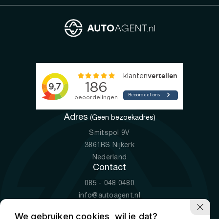
Adres
(Geen bezoekadres)
Smitspol 9V
3861RS Nijkerk
Nederland
Contact
085 - 048 0480
info@autoagent.nl
KVK: 77392078
We gebruiken cookies, wil je dat?