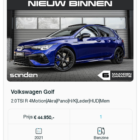
Volkswagen Golf
2.0TSI R 4Motion|Akra|Pano|H/K|Leder|HUD|Mem
€ 44.950,-
Prijs:
1
2021
Benzine