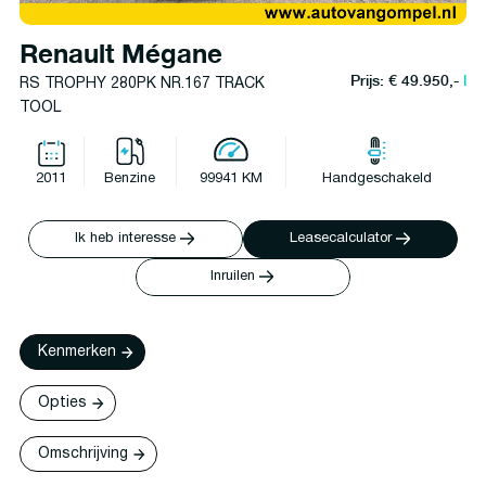
Renault Mégane
Prijs: € 49.950,-
l
RS TROPHY 280PK NR.167 TRACK
TOOL
2011
Benzine
99941 KM
Handgeschakeld
Ik heb interesse
Leasecalculator
Inruilen
Kenmerken
Opties
Omschrijving