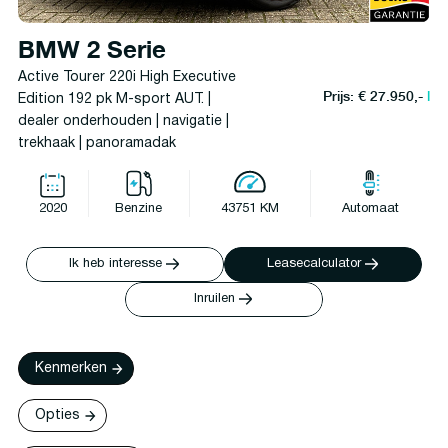
BMW 2 Serie
Active Tourer 220i High Executive
Prijs: € 27.950,-
l
Edition 192 pk M-sport AUT. |
dealer onderhouden | navigatie |
trekhaak | panoramadak
2020
Benzine
43751 KM
Automaat
Ik heb interesse
Leasecalculator
Inruilen
Kenmerken
Opties